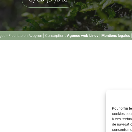
es - Fleuriste en Aveyron | Conception :
Agence web Linov
|
Mentions légales
Pour offrir 
cookies pour
à ces techn
de navigatio
consentement