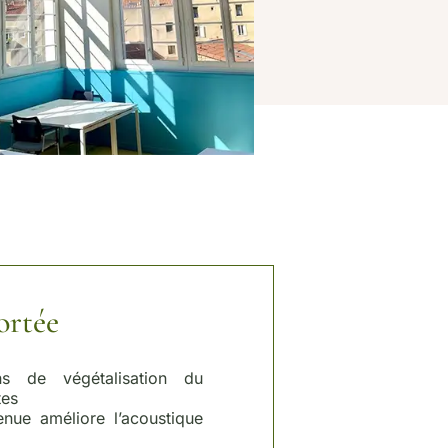
ortée
ns de végétalisation du
tes
enue améliore l’acoustique