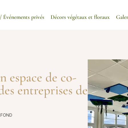
/ Événements privés
Décors végétaux et floraux
Galer
un espace de co-
es entreprises de
AFOND