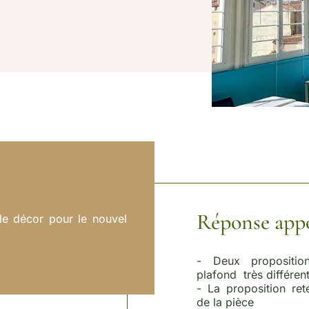
Réponse app
de décor pour le nouvel
- Deux propositio
plafond très différen
- La proposition ret
de la pièce