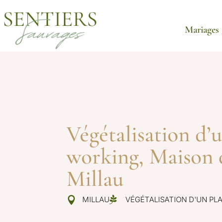
Mariages 
Végétalisation d’
working, Maison d
Millau


MILLAU
VÉGÉTALISATION D'UN PL